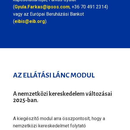
(
Gyula.Farkas@ipsos.com
, +36 70 491 2314)
vagy az Európai Beruházási Bankot
(
eibis@eib.org
).
AZ ELLÁTÁSI LÁNC MODUL
A nemzetközi kereskedelem változásai
2025-ban.
A kiegészítő modul arra összpontosít, hogy a
nemzetközi kereskedelmet folytató