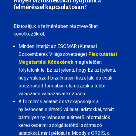
Milyen biztosítékokat nyújtunk a
felméréssel kapcsolatosan?
Biztosítjuk a felmérésben résztvevőket
következőkről:
Minden interjút az ESOMAR (Kutatási
Szakemberek Világszövetsége)
Piackutatási
Magatartási Kódexének
megfelelően
folytatunk le. Ez azt jelenti, hogy Ez azt jelenti,
hogy válaszait bizalmasan kezeljük, és csak
összesített formában elemezzük a többi
válaszadó válaszaival közösen.
A felmérés adatait összekapcsoljuk a
nyilvánosan elérhető vállalati adatokkal, tehát
bármilyen nyilvánosan elérhető információk
kereskedelmi szolgáltatóitól származó
adatokkal, mint például a Moody’s ORBIS, a