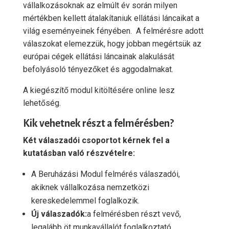
vállalkozásoknak az elmúlt év során milyen
mértékben kellett átalakítaniuk ellátási láncaikat a
világ eseményeinek fényében. A felmérésre adott
válaszokat elemezzük, hogy jobban megértsük az
európai cégek ellátási láncainak alakulását
befolyásoló tényezőket és aggodalmakat.
A kiegészítő modul kitöltésére online lesz
lehetőség.
Kik vehetnek részt a felmérésben?
Két válaszadói csoportot kérnek fel a
kutatásban való részvételre:
A Beruházási Modul felmérés válaszadói,
akiknek vállalkozása nemzetközi
kereskedelemmel foglalkozik.
Új válaszadók:
a felmérésben részt vevő,
legalább öt munkavállalót foglalkoztató