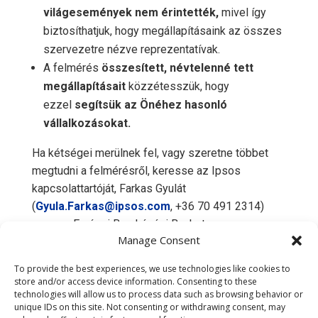
világesemények nem érintették,
mivel így
biztosíthatjuk, hogy megállapításaink az összes
szervezetre nézve reprezentatívak.
A felmérés
összesített, névtelenné tett
megállapításait
közzétesszük, hogy
ezzel
segítsük az Önéhez hasonló
vállalkozásokat.
Ha kétségei merülnek fel, vagy szeretne többet
megtudni a felmérésről, keresse az Ipsos
kapcsolattartóját, Farkas Gyulát
(
Gyula.Farkas@ipsos.com
, +36 70 491 2314)
vagy az Európai Beruházási Bankot
Manage Consent
(
eibis@eib.org
).
To provide the best experiences, we use technologies like cookies to
store and/or access device information. Consenting to these
technologies will allow us to process data such as browsing behavior or
unique IDs on this site. Not consenting or withdrawing consent, may