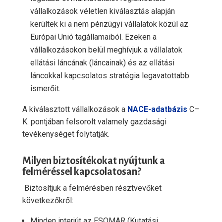
vállalkozások véletlen kiválasztás alapján
kerültek ki a nem pénzügyi vállalatok közül az
Európai Unió tagállamaiból. Ezeken a
vállalkozásokon belül meghívjuk a vállalatok
ellátási láncának (láncainak) és az ellátási
láncokkal kapcsolatos stratégia legavatottabb
ismerőit.
A kiválasztott vállalkozások a
NACE-adatbázis
C–
K. pontjában felsorolt valamely gazdasági
tevékenységet folytatják.
Milyen biztosítékokat nyújtunk a
felméréssel kapcsolatosan?
Biztosítjuk a felmérésben résztvevőket
következőkről:
Minden interjút az ESOMAR (Kutatási