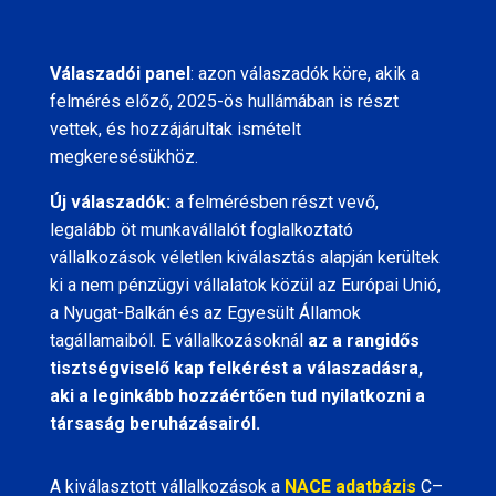
Válaszadói panel
: azon válaszadók köre, akik a
felmérés előző, 2025-ös hullámában is részt
vettek, és hozzájárultak ismételt
megkeresésükhöz.
Új válaszadók:
a felmérésben részt vevő,
legalább öt munkavállalót foglalkoztató
vállalkozások véletlen kiválasztás alapján kerültek
ki a nem pénzügyi vállalatok közül az Európai Unió,
a Nyugat-Balkán és az Egyesült Államok
tagállamaiból. E vállalkozásoknál
az a rangidős
tisztségviselő kap felkérést a válaszadásra,
aki a leginkább hozzáértően tud nyilatkozni a
társaság beruházásairól.
A kiválasztott vállalkozások a
NACE adatbázis
C–