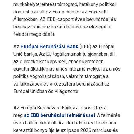
munkahelyteremtést támogató, hatékony politikai
döntéshozatalhoz Európában és az Egyesült
Államokban. AZ EBB-csoport éves beruházási és
beruházásfinanszírozási felmérése elősegíti e
feladat megoldását.
Az
(EBB) az Európai
Európai Beruházási Bank
Unió bankja. Az EU tagállamainak tulajdonában áll,
az ő érdekeiket képviseli, ennek keretében
együttműködik más uniós intézményekkel az uniós
politika végrehajtásában, valamint támogatja a
vállalkozások és a közszféra beruházásait az
Európai Unióban és világszerte.
Az Európai Beruházási Bank az Ipsos-t bízta
meg
az EBB beruházási felméréssel
. A felmérés
éves hullámokból áll. Az idei felmérést telefonon
keresztül bonyolítja le az Ipsos 2026 márciusa és