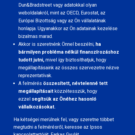
Dun&Bradstreet vagy adatokkal olyan
weboldalakról, mint az OECD, Eurostat, az
Európai Bizottság vagy az Ön vállalatának
honlapja. Ugyanakkor az Ön adatainak kezelése
bizalmas marad.
Akkor is szeretnénk Önnel beszélni,
ha
bármilyen probléma nélkül finanszírozáshoz
tudott jutni,
mivel így biztosíthatjuk, hogy
megállapításaink az összes szervezetre nézve
reprezentatívak.
A felmérés
összesített, névtelenné tett
megállapításait
közzétesszük, hogy
ezzel
segítsük az Önéhez hasonló
vállalkozásokat.
Ha kétségei merülnek fel, vagy szeretne többet
megtudni a felmérésről, keresse az Ipsos
kapcsolattartóját, Farkas Gyulát