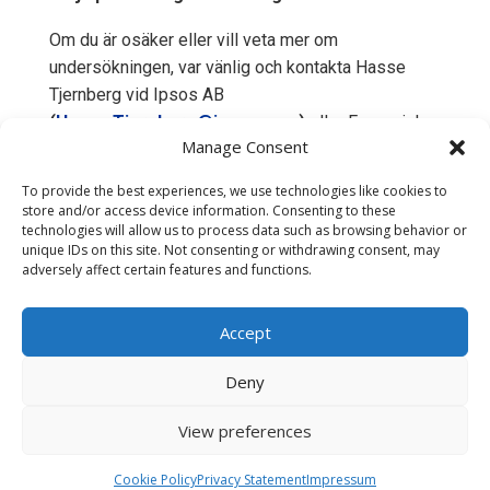
Om du är osäker eller vill veta mer om
undersökningen, var vänlig och kontakta Hasse
Tjernberg vid Ipsos AB
(
Hasse.Tjernberg@ipsos.com
)
eller Europeiska
Manage Consent
investeringsbanken (
eibis@eib.org
).
To provide the best experiences, we use technologies like cookies to
store and/or access device information. Consenting to these
technologies will allow us to process data such as browsing behavior or
unique IDs on this site. Not consenting or withdrawing consent, may
adversely affect certain features and functions.
Accept
Deny
View preferences
Integritetspolicy
|
Cookiepolicy
|
EIB
|
Ipsos
©
Ipsos 2026
Cookie Policy
Privacy Statement
Impressum